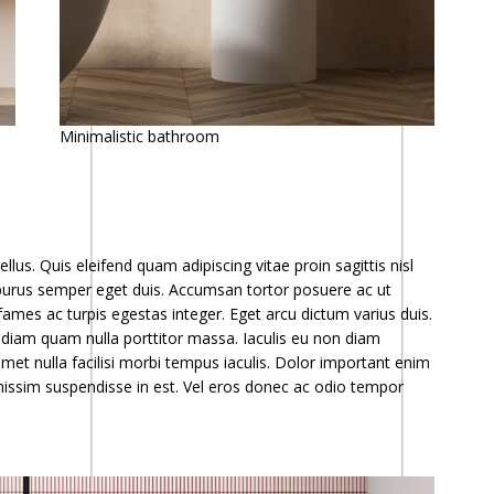
Minimalistic bathroom
lus. Quis eleifend quam adipiscing vitae proin sagittis nisl
e purus semper eget duis. Accumsan tortor posuere ac ut
mes ac turpis egestas integer. Eget arcu dictum varius duis.
ut diam quam nulla porttitor massa. Iaculis eu non diam
met nulla facilisi morbi tempus iaculis. Dolor important enim
gnissim suspendisse in est. Vel eros donec ac odio tempor