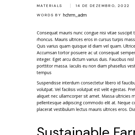
MATERIALS
14 DE DEZEMBRO, 2022
hchrm_adm
WORDS BY
Consequat mauris nunc congue nisi vitae suscipit tel
rhoncus. Mauris ultrices eros in cursus turpis massa
Quis varius quam quisque id diam vel quam. Ultrice
Accumsan tortor posuere ac ut consequat semper 
integer. Eget arcu dictum varius duis. Faucibus nis
porttitor massa. Iaculis eu non diam phasellus vest
tempus
Suspendisse interdum consectetur libero id faucibus
volutpat. Vel facilisis volutpat est velit egestas. 
aliquet nec ullamcorper sit amet. Massa ultricies 
pellentesque adipiscing commodo elit at. Neque c
placerat vestibulum lectus mauris ultrices eros. 
Sustainable Fa